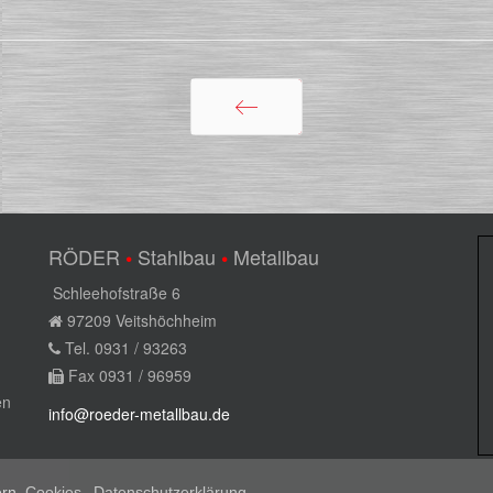
Zurück
RÖDER
Stahlbau
Metallbau
•
•
Schleehofstraße 6
97209 Veitshöchheim
Tel. 0931 / 93263
Fax 0931 / 96959
en
info@roeder-metallbau.de
rn.
Cookies
Datenschutzerklärung